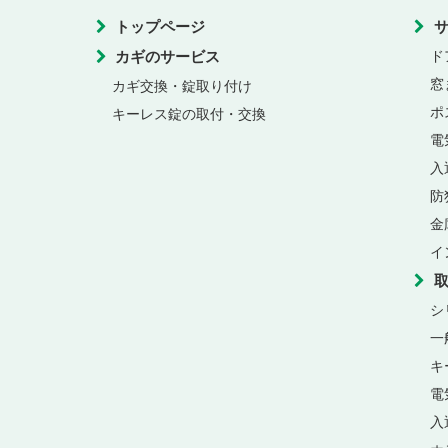
トップページ
カギのサービス
ド
窓
カギ交換・錠取り付け
ポ
キーレス錠の取付・交換
電
入
防
金
イ
シ
一
キ
電
入