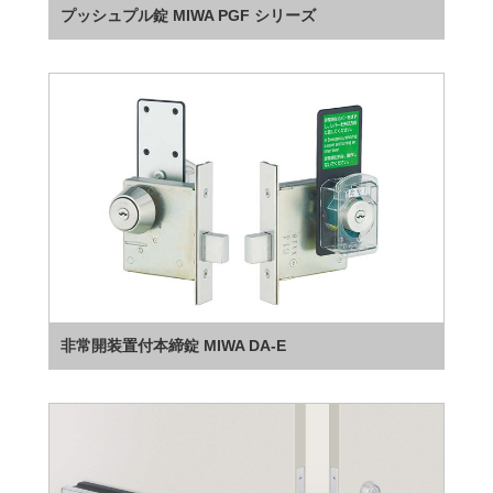
プッシュプル錠 MIWA PGF シリーズ
非常開装置付本締錠 MIWA DA-E